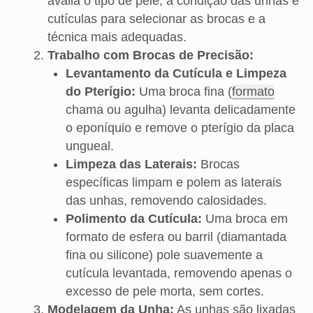
avalia o tipo de pele, a condição das unhas e
cutículas para selecionar as brocas e a
técnica mais adequadas.
Trabalho com Brocas de Precisão:
Levantamento da Cutícula e Limpeza
do Pterígio:
Uma broca fina (
formato
chama ou agulha) levanta delicadamente
o eponíquio e remove o pterígio da placa
ungueal.
Limpeza das Laterais:
Brocas
específicas limpam e polem as laterais
das unhas, removendo calosidades.
Polimento da Cutícula:
Uma broca em
formato de esfera ou barril (diamantada
fina ou silicone) pole suavemente a
cutícula levantada, removendo apenas o
excesso de pele morta, sem cortes.
Modelagem da Unha:
As unhas são lixadas