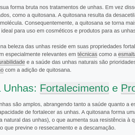
em sua forma bruta nos tratamentos de unhas. Em vez diss
s, como a quitosana. A quitosana resulta da desacetil
 molécula. Consequentemente, a quitosana se torna mai
a ideal para uso em cosméticos e produtos para as unhas
) na beleza das unhas reside em suas propriedades forta
nam especialmente relevantes em
técnicas
como a
esmalt
urabilidade
e a saúde das unhas naturais são prioridade
ho
com a adição de quitosana.
ra Unhas:
Fortalecimento
e
Pr
 unhas são amplos, abrangendo tanto a saúde quanto a es
capacidade de fortalecer as unhas. A quitosana forma u
a natural das unhas), o que aumenta sua resistência à q
e, o que previne o ressecamento e a descamação.