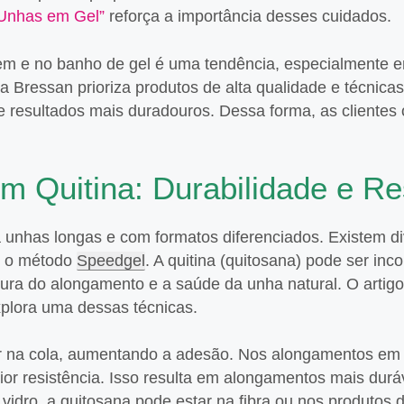
 Unhas em Gel”
reforça a importância desses cuidados.
gem e no banho de gel é uma tendência, especialmente 
Bressan prioriza produtos de alta qualidade e técnicas
 e resultados mais duradouros. Dessa forma, as cliente
 Quitina: Durabilidade e Re
unhas longas e com formatos diferenciados. Existem di
 e o método
Speedgel
. A quitina (quitosana) pode ser in
utura do alongamento e a saúde da unha natural. O artig
plora uma dessas técnicas.
 na cola, aumentando a adesão. Nos alongamentos em ge
ior resistência. Isso resulta em alongamentos mais dur
idro, a quitosana pode estar na fibra ou nos produtos 