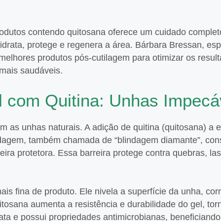
odutos contendo quitosana oferece um cuidado completo
drata, protege e regenera a área. Bárbara Bressan, esp
elhores produtos pós-cutilagem para otimizar os result
 mais saudáveis.
 com Quitina: Unhas Impecá
m as unhas naturais. A adição de quitina (quitosana) a 
lindagem, também chamada de “blindagem diamante”, con
ira protetora. Essa barreira protege contra quebras, la
is fina de produto. Ele nivela a superfície da unha, cor
itosana aumenta a resistência e durabilidade do gel, to
rata e possui propriedades antimicrobianas, beneficiando