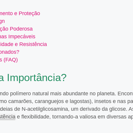
imento e Proteção
gn
ação Poderosa
has Impecáveis
idade e Resistência
ionados?
s (FAQ)
a Importância?
undo polímero natural mais abundante no planeta. Encon
mo camarões, caranguejos e lagostas), insetos e nas pa
eias de N-acetilglicosamina, um derivado da glicose. A
stência
e flexibilidade, tornando-a valiosa em diversas a