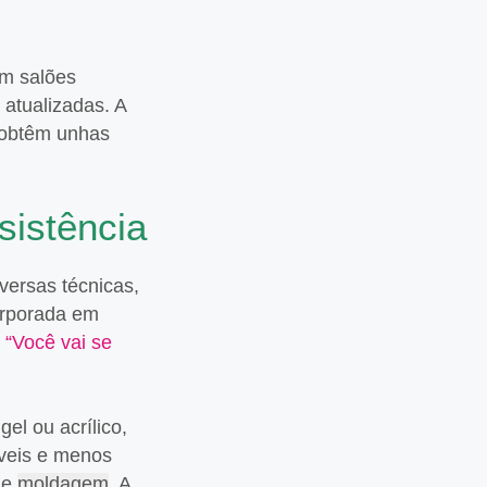
em salões
 atualizadas. A
s obtêm unhas
sistência
versas técnicas,
corporada em
o
“Você vai se
l ou acrílico,
áveis e menos
de
moldagem
. A