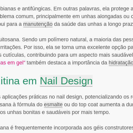
ianas e antifúngicas. Em outras palavras, ela protege 
roblema comum, principalmente em unhas alongadas ou
bui para a
manutenção
da saúde das unhas a longo praz
quitosana. Sendo um polímero natural, a maioria das pes
irritações. Por isso, ela se torna uma excelente opção 
as cutículas, contribuindo para um aspecto mais saudáve
has em gel”
também destaca a importância da
hidrataçã
uitina em
Nail Design
 aplicações práticas no nail design, potencializando os 
osana à fórmula do
esmalte
ou do top coat aumenta a dur
emos unhas bonitas e saudáveis por mais tempo.
osana é frequentemente incorporada aos géis construtore