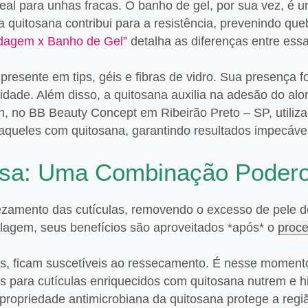
ideal para unhas fracas. O banho de gel, por sua vez, é
 a quitosana contribui para a resistência, prevenindo que
ndagem x Banho de Gel”
detalha as diferenças entre essa
esente em tips, géis e fibras de vidro. Sua presença fo
idade. Além disso, a quitosana auxilia na adesão do a
, no BB Beauty Concept em Ribeirão Preto – SP, utiliza
o aqueles com quitosana, garantindo resultados impecáve
sa: Uma Combinação Poder
zamento das cutículas, removendo o excesso de pele de
tilagem, seus benefícios são aproveitados *após* o
proc
tas, ficam suscetíveis ao ressecamento. É nesse moment
s para cutículas enriquecidos com quitosana nutrem e h
 propriedade antimicrobiana da quitosana protege a regi