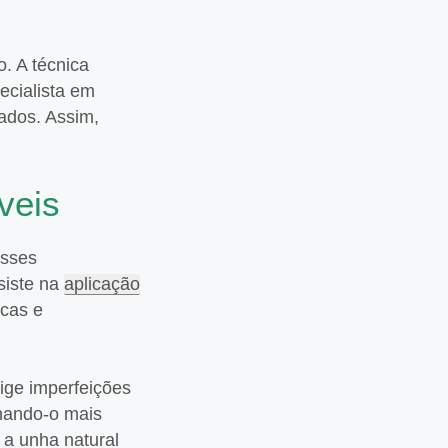
. A técnica
ecialista em
ados. Assim,
veis
esses
siste na
aplicação
scas e
rige imperfeições
rnando-o mais
 a unha natural