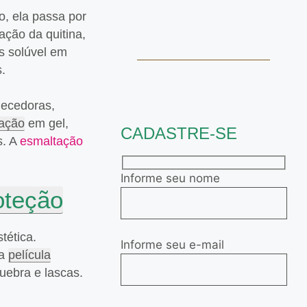
o, ela passa por
ação da quitina,
s solúvel em
.
lecedoras,
ação
em gel,
CADASTRE-SE
s. A
esmaltação
Informe seu nome
oteção
tética.
Informe seu e-mail
ma
película
uebra e lascas.