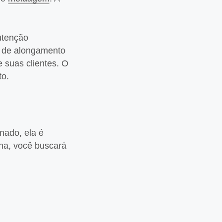
utenção
s de alongamento
e suas clientes. O
to.
nado, ela é
ina, você buscará