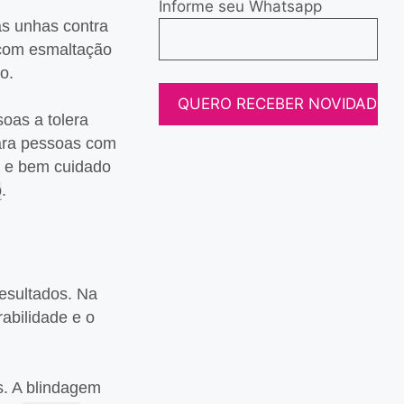
Informe seu Whatsapp
as unhas contra
 com esmaltação
o.
soas a tolera
para pessoas com
l e bem cuidado
o
.
resultados. Na
abilidade e o
s. A blindagem