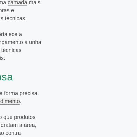
 uma
camada
mais
bras e
s técnicas.
rtalece a
longamento à unha
 técnicas
is.
osa
 forma precisa.
edimento
.
o que produtos
idratam a área,
ão contra