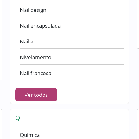
Nail design
Nail encapsulada
Nail art
Nivelamento
Nail francesa
Ver todos
Q
Química