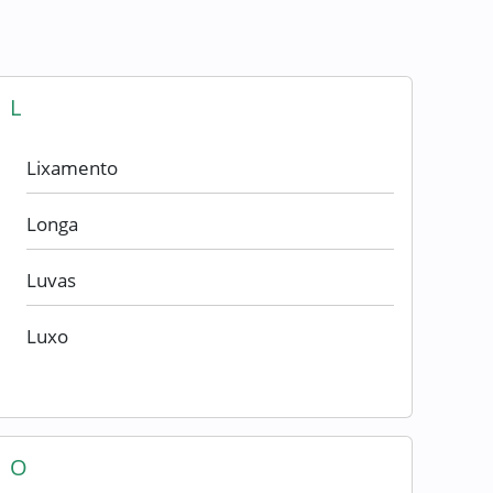
L
Lixamento
Longa
Luvas
Luxo
O