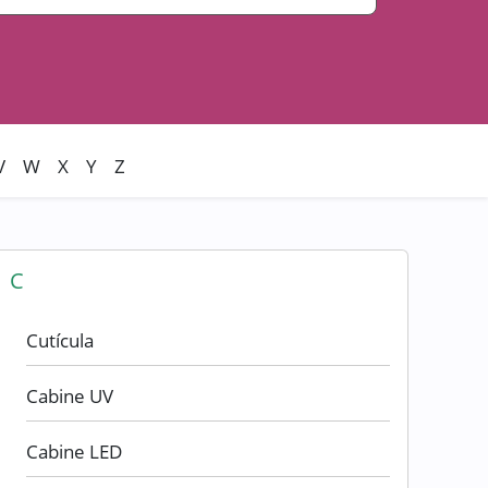
V
W
X
Y
Z
C
Cutícula
Cabine UV
Cabine LED