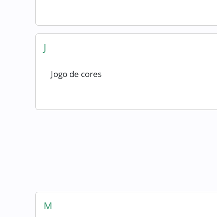
J
Jogo de cores
M