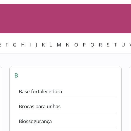
E
F
G
H
I
J
K
L
M
N
O
P
Q
R
S
T
U
B
Base fortalecedora
Brocas para unhas
Biossegurança