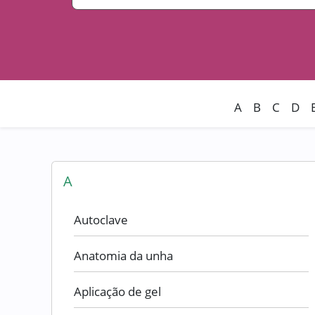
A
B
C
D
A
Autoclave
Anatomia da unha
Aplicação de gel