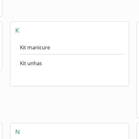
K
Kit manicure
Kit unhas
N